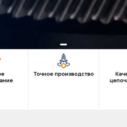
ое
Точное производство
Кач
ание
цепоч