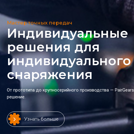
Мастер точных передач
Индивидуальные
решения для
индивидуального
снаряжения
От прототипа до крупносерийного производства — PairGear
решение.
Узнать больше