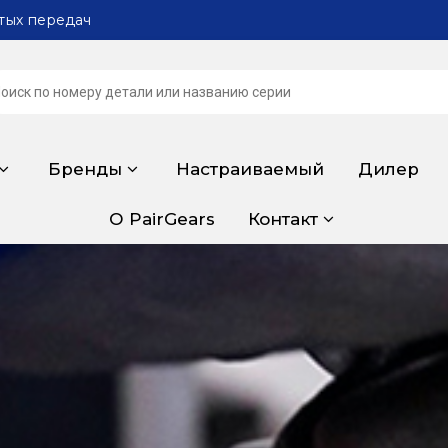
тых передач
Бренды
Настраиваемый
Дилер
О PairGears
Контакт