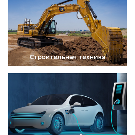
Строительная техника
Мы поставляем запасные части и оказываем
индивидуальные услуги по обслуживанию
редукторов для различных марок инженерной
техники, включая экскаваторы, бульдозеры,
погрузчики, краны и многое другое.