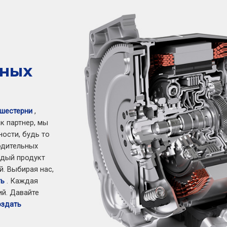
ьных
шестерни
,
к партнер, мы
ости, будь то
одительных
ждый продукт
. Выбирая нас,
ть
. Каждая
ий. Давайте
оздать