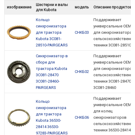
Шестерни и валы
изображение
модель
Описание продуктов
для Kubota
Кольцо
Поддерживает
синхронизатора
универсальные OEM-
для трактора
СНКБ03
для синхронизатора
Kubota 3C081-
сельскохозяйственно
28510-PAIRGEARS
техники 3C081-28510
Синхронизатор в
Поддерживает
сборе для
универсальные OEM-
трактора Kubota
для синхронизаторов
СНКБ02
3C081-28470
сельскохозяйственно
3C081-28460-
техники 3C081-28470,
PAIRGEARS
3C081-28460
Поддерживает
Кольцо
универсальные OEM-
синхронизатора
для колец
для трактора
СНКБ06
синхронизаторов
Kubota 36530-
сельскохозяйственно
28414 36530-
техники 36530-28414,
97283-PAIRGEARS