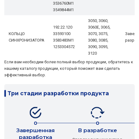
3536760M1
3549844M1
3050, 3060,
192.22.120
3060E, 3065,
КОЛЬЦО
33593100
3070, 3075,
Завер
СИНХРОНИЗАТОРА
3583483M1
3080, 3085,
разраб
1253304572
3090, 3095,
3120
Если вам необходим более полный выбор продукции, обратитесь к
нашему каталогу продукции, который поможет вам сделать
эффективный выбор.
Три стадии разработки продукта
Завершенная
В разработке
разработка