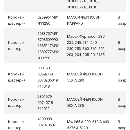
7610С, 7710, 7810,
7810С, 7910, 8010
Корона и
6269961M91
МАССИ ФЕРГЮСОН,
В
шестерня
И11280
КАРРАРО
разра
1683757M91
Мэсси Фергюсон 230,
8708509990
Корона и
235, 245, 231, 240
В
1885317M92
шестерня
250, 253, 360, 362, 202,
разра
1889777M92
203, 204, 205, 20, 2135
И11290
888358
Корона и
006924-8
МАССЕЙ ФЕРГЮСОН
В
шестерня
0070206019
55X A 290
разра
Р11018
2801679
Корона и
МАССЕЙ ФЕРГЮСОН
В
007457-8
шестерня
50X A 235
разра
Р11022
4200008
Корона и
МФ 265 А 299, 610 А 640,
В
0070206021
шестерня
5275 А 5320
разра