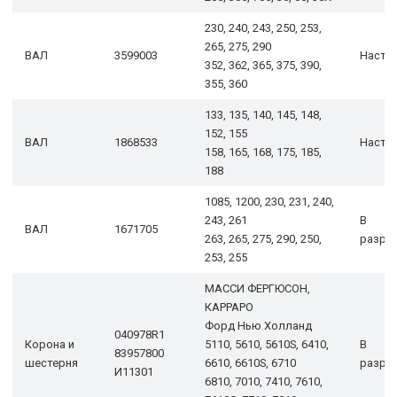
230, 240, 243, 250, 253,
265, 275, 290
ВАЛ
3599003
Настр
352, 362, 365, 375, 390,
355, 360
133, 135, 140, 145, 148,
152, 155
ВАЛ
1868533
Настр
158, 165, 168, 175, 185,
188
1085, 1200, 230, 231, 240,
243, 261
В
ВАЛ
1671705
263, 265, 275, 290, 250,
разра
253, 255
МАССИ ФЕРГЮСОН,
КАРРАРО
Форд Нью Холланд
040978R1
Корона и
5110, 5610, 5610S, 6410,
В
83957800
шестерня
6610, 6610S, 6710
разра
И11301
6810, 7010, 7410, 7610,