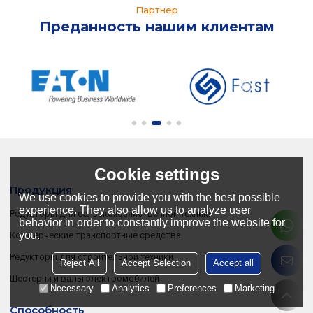
Партнер
Преданность нашим клиентам
Cookie settings
Продукция
We use cookies to provide you with the best possible
experience. They also allow us to analyze user
Редукторы для сельскохозяйственной техники
behavior in order to constantly improve the website for
you.
Коммерческие транспортные средства
Редукторы для строительной техники
Reject All
Accept Selection
Accept all
Шестерни и валы электромобилей
Necessary
Analytics
Preferences
Marketing
Способность