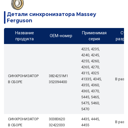
Детали синхронизатора Massey
Ferguson
Название
Применимая
Ста
OEM-номер
продукта
серия
разра
4225, 4235,
4240, 4245,
4255, 4260,
4265, 4270,
4315, 4325
СИНХРОНИЗАТОР
3824251М1
41335, 4345,
В разр
В СБОРЕ
352094400
4355, 4360,
4365, 4370,
5445, 5465,
5475, 5460,
5470
СИНХРОНИЗАТОР
30383620
4435, 4445,
В разр
В СБОРЕ
32422033
4455