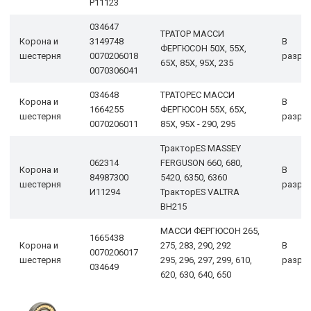
Р11123
034647
ТРАТОР МАССИ
Корона и
3149748
В
ФЕРГЮСОН 50X, 55X,
шестерня
0070206018
разра
65X, 85X, 95X, 235
0070306041
034648
ТРАТОРЕС МАССИ
Корона и
В
1664255
ФЕРГЮСОН 55Х, 65Х,
шестерня
разра
0070206011
85Х, 95Х - 290, 295
ТракторES MASSEY
062314
FERGUSON 660, 680,
Корона и
В
84987300
5420, 6350, 6360
шестерня
разра
И11294
ТракторES VALTRA
BH215
МАССИ ФЕРГЮСОН 265,
1665438
Корона и
275, 283, 290, 292
В
0070206017
шестерня
295, 296, 297, 299, 610,
разра
034649
620, 630, 640, 650