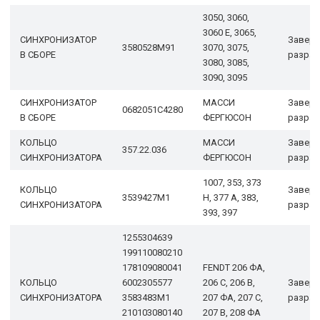
3050, 3060,
3060 Е, 3065,
СИНХРОНИЗАТОР
Завер
3580528M91
3070, 3075,
В СБОРЕ
разраб
3080, 3085,
3090, 3095
СИНХРОНИЗАТОР
МАССИ
Завер
0682051C4280
В СБОРЕ
ФЕРГЮСОН
разраб
КОЛЬЦО
МАССИ
Завер
357.22.036
СИНХРОНИЗАТОРА
ФЕРГЮСОН
разраб
1007, 353, 373
КОЛЬЦО
Завер
3539427М1
Н, 377 А, 383,
СИНХРОНИЗАТОРА
разраб
393, 397
1255304639
199110080210
178109080041
FENDT 206 ФА,
КОЛЬЦО
6002305577
206 С, 206 В,
Завер
СИНХРОНИЗАТОРА
3583483M1
207 ФА, 207 С,
разраб
210103080140
207 В, 208 ФА