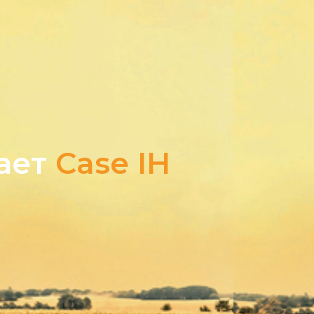
гает
Case IH