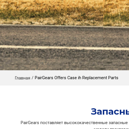
/
PairGears Offers Case ih Replacement Parts
Главная
Запасны
PairGears поставляет высококачественные запасные 