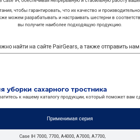
в Case IH, обеспечивая непрерывную и стабильную работу ваше
ания, чтобы гарантировать, что их качество и производительн
кже можем разрабатывать и настраивать шестерни в соответстви
вы получите наиболее подходящую продукцию.
жно найти на сайте PairGears, а также отправить на
ля уборки сахарного тростника
ратитесь к нашему каталогу продукции, который поможет вам 
Применимая серия
Case IH 7000, 7700, A4000, A7000, A7700,