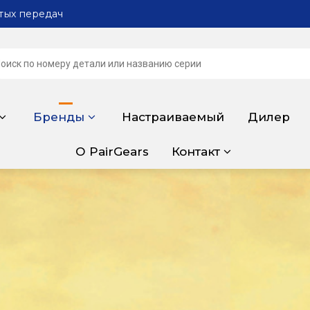
тых передач
Бренды
Настраиваемый
Дилер
О PairGears
Контакт