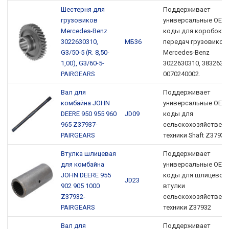
Шестерня для
Поддерживает
грузовиков
универсальные OEM
Mercedes-Benz
коды для коробок
3022630310,
МБ36
передач грузовиков
G3/50-5 (R. 8,50-
Mercedes-Benz
1,00), G3/60-5-
3022630310, 3832630
PAIRGEARS
0070240002.
Вал для
Поддерживает
комбайна JOHN
универсальные OEM
DEERE 950 955 960
JD09
коды для
965 Z37937-
сельскохозяйствен
PAIRGEARS
техники Shaft Z37937
Втулка шлицевая
Поддерживает
для комбайна
универсальные OEM
JOHN DEERE 955
коды для шлицевой
JD23
902 905 1000
втулки
Z37932-
сельскохозяйствен
PAIRGEARS
техники Z37932
Вал для
Поддерживает