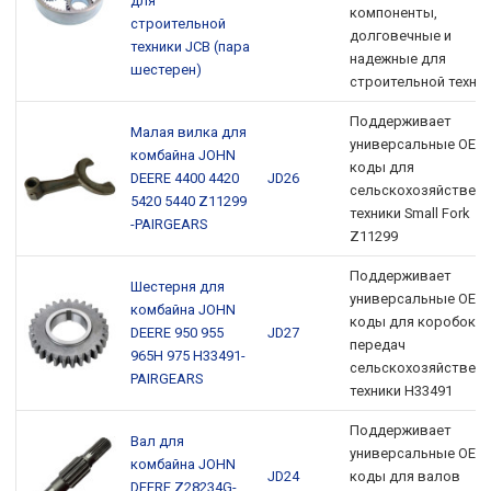
для
компоненты,
строительной
долговечные и
техники JCB (пара
надежные для
шестерен)
строительной техник
Поддерживает
Малая вилка для
универсальные OEM
комбайна JOHN
коды для
DEERE 4400 4420
JD26
сельскохозяйствен
5420 5440 Z11299
техники Small Fork
-PAIRGEARS
Z11299
Поддерживает
Шестерня для
универсальные OEM
комбайна JOHN
коды для коробок
DEERE 950 955
JD27
передач
965H 975 H33491-
сельскохозяйствен
PAIRGEARS
техники H33491
Поддерживает
Вал для
универсальные OEM
комбайна JOHN
JD24
коды для валов
DEERE Z28234G-