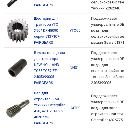
сельскохозяйствен
PAIRGEARS
техники Z28234G
Шестерня для
Поддерживает
трактора YTO
универсальные OEM
X904 DFH8090
YTO05
коды для
серии 5137107-
сельскохозяйствен
PAIRGEARS
машин Gears 513710
Втулка шлицевая
Поддерживает
для трактора
универсальные OEM
NEW HOLLAND
коды для
NH01
TC55 TC57 ZF
сельскохозяйствен
2405399005-
техники Spine Bush Z
PAIRGEARS
2405399005
Вал для
Поддерживает
строительной
универсальные OEM
техники Caterpillar
КАТ09
коды для вала
416, 420F2, 416F2
строительной техни
4826775-
Caterpillar 4826775.
PAIRGEARS