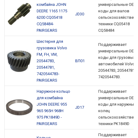
комбайна JOHN
универсальные OEM
DEERE 1165 1175
коды для валов
JD30
6200 CQ05418
сельскохозяйствен
CQ58484-
техники CQ05418
PAIRGEARS
CQ58484
Шестерня для
Поддерживает
грузовика Volvo
универсальные OEM
FM, FH, VM,
коды для грузовых
20544783,
ВЛ01
автомобилей Volvo
20544781,
20544783, 20544781,
7420544783-
7420544783.
PAIRGEARS
Наружное кольцо
Поддерживает
для комбайна
универсальные OEM
JOHN DEERE 955
коды для наружных
JD17
965 965H 968H
колец
975 PK1849D -
сельскохозяйствен
PAIRGEARS
техники PK1849D
Поддерживает
Кольцо