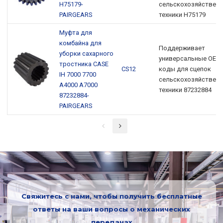
H75179-
сельскохозяйствен
PAIRGEARS
техники H75179
Муфта для
комбайна для
Поддерживает
уборки сахарного
универсальные OEM
тростника CASE
CS12
коды для сцепок
IH 7000 7700
сельскохозяйствен
A4000 A7000
техники 87232884
87232884-
PAIRGEARS
Свяжитесь с нами, чтобы получить бесплатные
ответы на ваши вопросы о механических
передачах