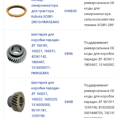
универсальные OEM
синхронизатора
коды для
для трактора
СНКБ03
синхронизатора
Kubota 3C081-
сельскохозяйствен
28510-PAIRGEARS
техники 3C081-28510
Шестерня для
коробки передач
Поддерживает
ZF 16S181,
универсальные OEM
16S221, 16S251,
ЗФ06
коды для коробок
42561142,
передач ZF 42561142
1805497,
1805497, 1316303071.
1316303071-
PAIRGEARS
Шестерня для
Поддерживает
коробки передач
универсальные OEM
ZF 16S221,
коды для коробок
16S222, 16S2220,
ЗФ08
передач ZF 93191181
1316303005,
1295190, 81323020078
93191181,
5001848755, 7421359
1295190-