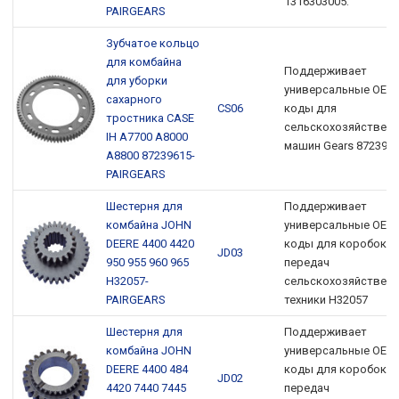
1316303005.
PAIRGEARS
Зубчатое кольцо
для комбайна
Поддерживает
для уборки
универсальные OEM
сахарного
CS06
коды для
тростника CASE
сельскохозяйствен
IH A7700 A8000
машин Gears 872396
A8800 87239615-
PAIRGEARS
Шестерня для
Поддерживает
комбайна JOHN
универсальные OEM
DEERE 4400 4420
коды для коробок
JD03
950 955 960 965
передач
H32057-
сельскохозяйствен
PAIRGEARS
техники H32057
Шестерня для
Поддерживает
комбайна JOHN
универсальные OEM
DEERE 4400 484
коды для коробок
JD02
4420 7440 7445
передач