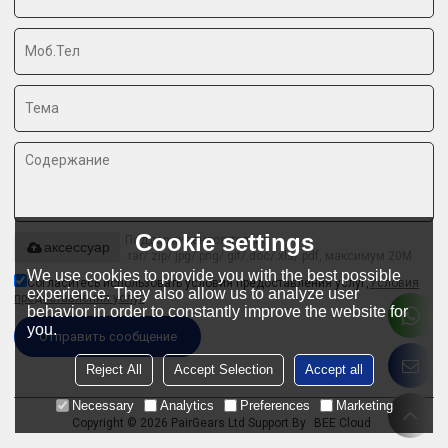
Cookie settings
Поддерживаются только
аксессуар
.rar/.zip/.jpg/.png/.gif/.doc/.xls/.pdf, максимум 20M
We use cookies to provide you with the best possible
Согласитесь использовать условия предоставления услуг,
Условия
experience. They also allow us to analyze user
предоставления услуг
behavior in order to constantly improve the website for
you.
Отправить сообщение
Reject All
Accept Selection
Accept all
Necessary
Analytics
Preferences
Marketing
Copyright © 2026
PairGears Ltd
Support By
BEE Cloud