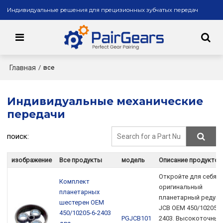
Индивидуальные решения для прецизионных зубчатых передач
Главная
/
все
Индивидуальные механические
передачи
поиск:
изображение
Все продукты
модель
Описание продуктов
Откройте для себя
Комплект
оригинальный
планетарных
планетарный редук
шестерен OEM
JCB OEM 450/10205-6
450/10205-6-2403
PGJCB101
2403. Высокоточные