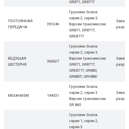
GR871, GR871T
Грузовик Scania
серии 2, серии 3
ПОСТОЯННАЯ
Завер
391246
Версии трансмиссии:
ПЕРЕДАЧА
разраб
GR871, GR871T,
GRE871T
Грузовик Scania
серии 2, серии 3
ВЕДУЩАЯ
Версии трансмиссии:
Завер
360627
ШЕСТЕРНЯ
GR871, GR871T,
разраб
GRE871T, GR880,
GR880T, GRH880
Грузовик Scania
серии 2, серии 3
Завер
МЕХАНИЗМ
194331
Версии трансмиссии:
разраб
GR 860
Грузовик Scania
серии 1, серии 2,
серии 3