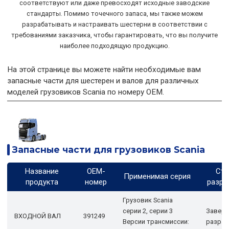
соответствуют или даже превосходят исходные заводские
стандарты. Помимо точечного запаса, мы также можем
разрабатывать и настраивать шестерни в соответствии с
требованиями заказчика, чтобы гарантировать, что вы получите
наиболее подходящую продукцию.
На этой странице вы можете найти необходимые вам
запасные части для шестерен и валов для различных
моделей грузовиков Scania по номеру OEM.
Запасные части для грузовиков Scania
Название
OEM-
Ста
Применимая серия
продукта
номер
разра
Грузовик Scania
серии 2, серии 3
Завер
ВХОДНОЙ ВАЛ
391249
Версии трансмиссии:
разраб