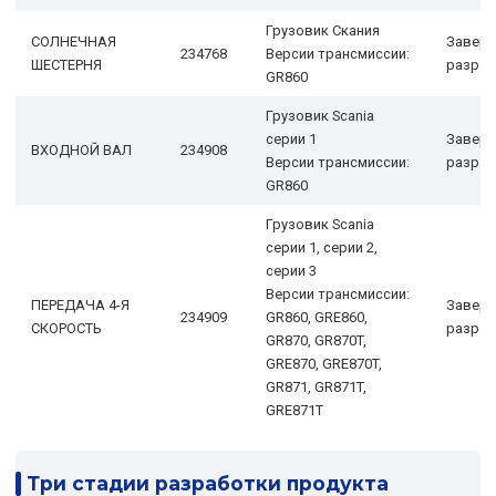
Грузовик Скания
СОЛНЕЧНАЯ
Завер
234768
Версии трансмиссии:
ШЕСТЕРНЯ
разраб
GR860
Грузовик Scania
серии 1
Завер
ВХОДНОЙ ВАЛ
234908
Версии трансмиссии:
разраб
GR860
Грузовик Scania
серии 1, серии 2,
серии 3
Версии трансмиссии:
ПЕРЕДАЧА 4-Я
Завер
234909
GR860, GRE860,
СКОРОСТЬ
разраб
GR870, GR870T,
GRE870, GRE870T,
GR871, GR871T,
GRE871T
Три стадии разработки продукта