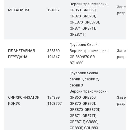
Версии трансмиссии:
Завер
МЕХАНИЗМ
194337
GR860, GRE860,
разраб
GR870, GR870T,
GRE870, GRE870T,
GR871, GR871T,
GRE871T
Грузовик Скания
ПЛАНЕТАРНАЯ
358360
Версии трансмиссии:
Завер
ПЕРЕДАЧА
194347
GR 860/870 GR
разраб
871/880
Грузовик Scania
серии 1, серии 2,
серии 3
Версии трансмиссии:
СИНХРОНИЗАТОР
194399
GR860, GRE860,
Завер
КОНУС
1103707
GR870, GR870T,
разраб
GRE870, GRE870T,
GR871, GR871T,
GRE871T, GR880,
GR880T, GRH880