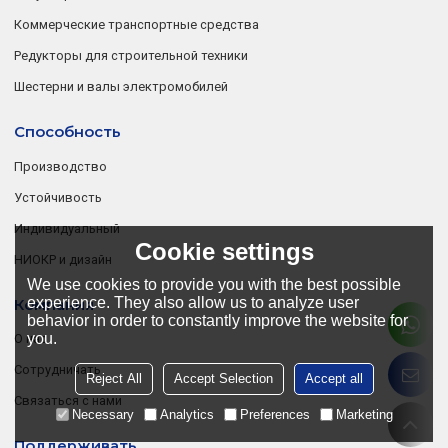
Коммерческие транспортные средства
Редукторы для строительной техники
Шестерни и валы электромобилей
Способность
Производство
Устойчивость
Индивидуальный
Cookie settings
НИОКР и дизайн
We use cookies to provide you with the best possible
experience. They also allow us to analyze user
Компания
behavior in order to constantly improve the website for
you.
О нас
Сотрудничать
Reject All
Accept Selection
Accept all
Связаться с нами
Necessary
Analytics
Preferences
Marketing
Поддерживать