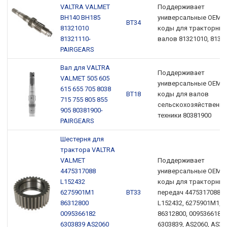
VALTRA VALMET
Поддерживает
BH140 BH185
универсальные OEM-
ВТ34
81321010
коды для тракторных
81321110-
валов 81321010, 8132
PAIRGEARS
Вал для VALTRA
Поддерживает
VALMET 505 605
универсальные OEM-
615 655 705 8038
ВТ18
коды для валов
715 755 805 855
сельскохозяйственно
905 80381900-
техники 80381900
PAIRGEARS
Шестерня для
трактора VALTRA
VALMET
Поддерживает
4475317088
универсальные OEM-
L152432
коды для тракторных
6275901M1
ВТ33
передач 4475317088,
86312800
L152432, 6275901M1,
0095366182
86312800, 0095366182,
6303839 AS2060
6303839, AS2060, AS30