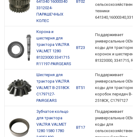
641340 16000340
ВТ02
сельскохозяйственно
3312024-
техники
ПАРАШЕЧНЫХ
641340,16000340,3312
КОЛЕС
Корона и
Поддерживает
шестерня для
универсальные OEM-
трактора VALTRA
ВТ23
коды для тракторных
VALMET 1280
коронок и шестерен
81323000 3341715
81323000, 3341715, R1
R11197-PAIRGEARS
Шестерня для
Поддерживает
трактора VALTRA
универсальные OEM-
VALMET B-2518CK
ВТ51
коды для тракторных
C1797127-
коробок передач B-
PAIRGEARS
2518CK, C1797127
Зубчатое кольцо
Поддерживает
для трактора
универсальные OEM-
VALTRA VALMET
коды для
ВТ17
1280 1580 1780
сельскохозяйственно