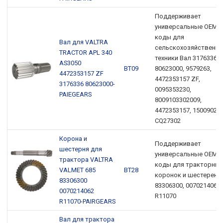
Поддерживает
универсальные OEM-
коды для
Вал для VALTRA
сельскохозяйственно
TRACTOR APL 340
техники Вал 3176336,
AS3050
ВТ09
80623000, 9579263,
4472353157 ZF
4472353157 ZF,
3176336 80623000-
0095353230,
PAIEGEARS
8009103302009,
4472353157, 150090204
CQ27302
Корона и
Поддерживает
шестерня для
универсальные OEM-
трактора VALTRA
коды для тракторных
VALMET 685
ВТ28
коронок и шестерен
83306300
83306300, 0070214062,
0070214062
R11070
R11070-PAIRGEARS
Вал для трактора