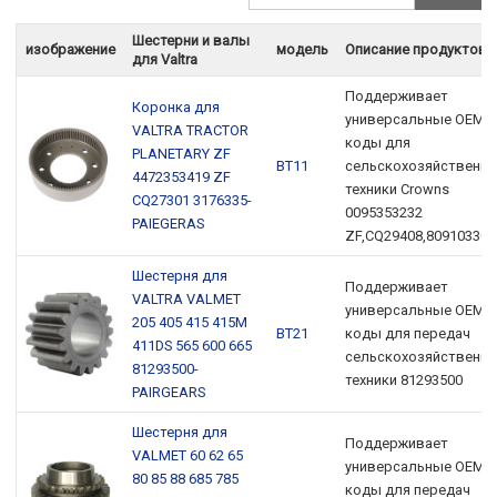
Шестерни и валы
изображение
модель
Описание продуктов
для Valtra
Поддерживает
Коронка для
универсальные OEM-
VALTRA TRACTOR
коды для
PLANETARY ZF
ВТ11
сельскохозяйственно
4472353419 ZF
техники Crowns
CQ27301 3176335-
0095353232
PAIEGERAS
ZF,CQ29408,809103304
Шестерня для
Поддерживает
VALTRA VALMET
универсальные OEM-
205 405 415 415M
ВТ21
коды для передач
411DS 565 600 665
сельскохозяйственно
81293500-
техники 81293500
PAIRGEARS
Шестерня для
Поддерживает
VALMET 60 62 65
универсальные OEM-
80 85 88 685 785
коды для передач