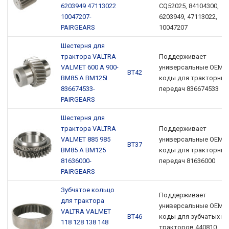
6203949 47113022
CQ52025, 84104300,
10047207-
6203949, 47113022,
PAIRGEARS
10047207
Шестерня для
трактора VALTRA
Поддерживает
VALMET 600 A 900-
универсальные OEM-
ВТ42
BM85 A BM125I
коды для тракторных
836674533-
передач 836674533
PAIRGEARS
Шестерня для
трактора VALTRA
Поддерживает
VALMET 885 985
универсальные OEM-
ВТ37
BM85 A BM125
коды для тракторных
81636000-
передач 81636000
PAIRGEARS
Зубчатое кольцо
Поддерживает
для трактора
универсальные OEM-
VALTRA VALMET
ВТ46
коды для зубчатых к
118 128 138 148
тракторов 440810,