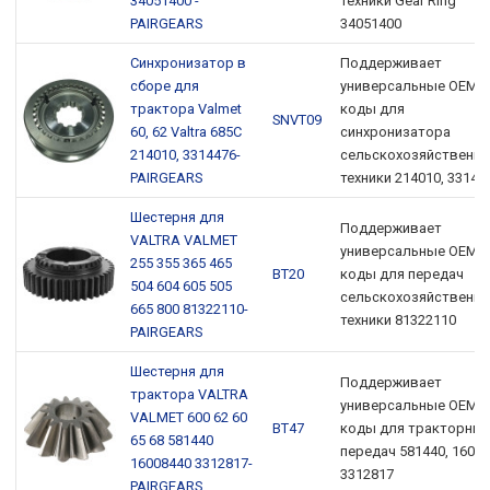
34051400 -
техники Gear Ring
PAIRGEARS
34051400
Синхронизатор в
Поддерживает
сборе для
универсальные OEM-
трактора Valmet
коды для
SNVT09
60, 62 Valtra 685C
синхронизатора
214010, 3314476-
сельскохозяйственно
PAIRGEARS
техники 214010, 33144
Шестерня для
Поддерживает
VALTRA VALMET
универсальные OEM-
255 355 365 465
ВТ20
коды для передач
504 604 605 505
сельскохозяйственно
665 800 81322110-
техники 81322110
PAIRGEARS
Шестерня для
Поддерживает
трактора VALTRA
универсальные OEM-
VALMET 600 62 60
ВТ47
коды для тракторных
65 68 581440
передач 581440, 16008
16008440 3312817-
3312817
PAIRGEARS