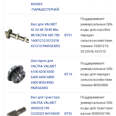
AS3065
-ПАРАШЕСТЕРНЕЙ
Поддерживает
Вал для VALMET
универсальные OEM-
62 65 68 78 85 86e
коды для коробок
88 VALTRA 685 785
ВТ01
передач
16001210 3312018
сельскохозяйственно
651210-PAIRGEARS
техники 16001210;
3312018; 651210
Шестерня для
Поддерживает
VALTRA VALMET
универсальные OEM-
6100 6200 6300
ВТ19
коды для передач
6400 6600 6800
сельскохозяйственно
6900 80534900-
техники 80534900
PAIRGEARS
Вал для трактора
Поддерживает
VALTRA VALMET
универсальные OEM-
0095352199
коды для тракторных
CQ52025 84104300
ВТ32
валов 0095352199,