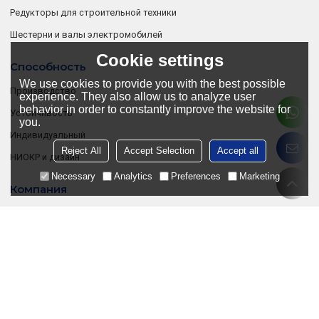
Редукторы для строительной техники
Шестерни и валы электромобилей
Cookie settings
Способность
We use cookies to provide you with the best possible
Производство
experience. They also allow us to analyze user
behavior in order to constantly improve the website for
Устойчивость
you.
Индивидуальный
Reject All
Accept Selection
Accept all
НИОКР и дизайн
Necessary
Analytics
Preferences
Marketing
Компания
О нас
Сотрудничать
Связаться с нами
Поддерживать
Список продуктов