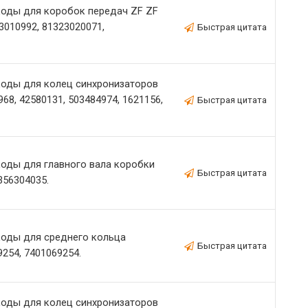
оды для коробок передач ZF ZF
3010992, 81323020071,
Быстрая цитата
оды для колец синхронизаторов
68, 42580131, 503484974, 1621156,
Быстрая цитата
оды для главного вала коробки
Быстрая цитата
356304035.
оды для среднего кольца
Быстрая цитата
254, 7401069254.
оды для колец синхронизаторов