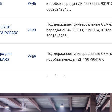
5-
ZF45
коробок передач ZF 42532577, 931912
0002624234......
Поддерживает универсальные OEM-к
16S181,
ZF20
передач ZF 42535311, 1395314, 81322
-PAIRGEARS
5001848786.....
ра для
Поддерживает универсальные OEM-к
ZF59
GEARS
коробки передач ZF 1307304167.
1