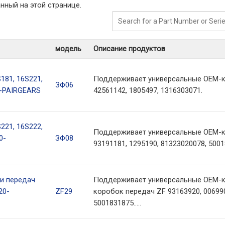
нный на этой странице.
модель
Описание продуктов
181, 16S221,
Поддерживает универсальные OEM-к
ЗФ06
1-PAIRGEARS
42561142, 1805497, 1316303071.
221, 16S222,
Поддерживает универсальные OEM-к
0-
ЗФ08
93191181, 1295190, 81323020078, 5001
и передач
Поддерживает универсальные OEM-к
20-
ZF29
коробок передач ZF 93163920, 006990
5001831875.....