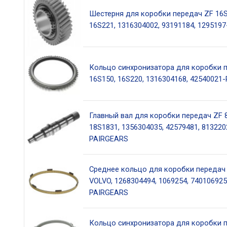
Шестерня для коробки передач ZF 16S
16S221, 1316304002, 93191184, 129519
Кольцо синхронизатора для коробки 
16S150, 16S220, 1316304168, 42540021
Главный вал для коробки передач ZF 
18S1831, 1356304035, 42579481, 813220
PAIRGEARS
Среднее кольцо для коробки передач 
VOLVO, 1268304494, 1069254, 740106925
PAIRGEARS
Кольцо синхронизатора для коробки 