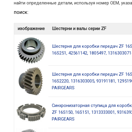
найти определенные детали, используя номер OEM, указа
поиск:
изображение
Шестерни и валы серии ZF
Шестерня для коробки передач ZF 16S
16S251, 42561142, 1805497, 131630307
Шестерня для коробки передач ZF 16S
16S2220, 1316303005, 93191181, 129519
PAIRGEARS
Синхронизаторная ступица для коробк
ZF 16S150, 16S151, 1313333001, 931639
PAIRGEARS