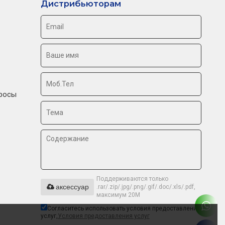
Дистрибьюторам
росы
Поддерживаются только
аксессуар
.rar/.zip/.jpg/.png/.gif/.doc/.xls/.pdf,
максимум 20M
Согласитесь использовать условия предоставления
услуг,
Условия предоставления услуг