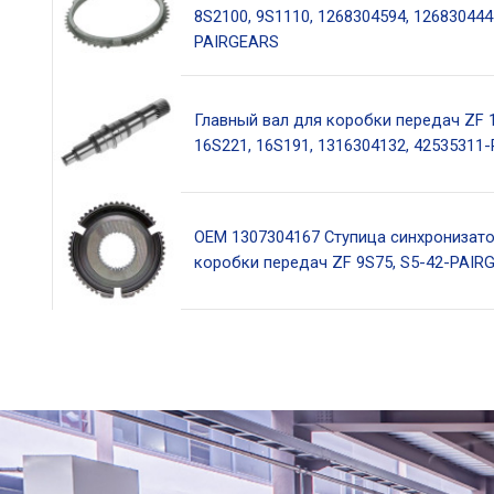
8S2100, 9S1110, 1268304594, 126830444
PAIRGEARS
Главный вал для коробки передач ZF 
16S221, 16S191, 1316304132, 42535311
OEM 1307304167 Ступица синхронизато
коробки передач ZF 9S75, S5-42-PAIR