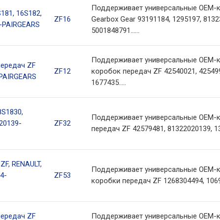
Поддерживает универсальные OEM-к
181, 16S182,
ZF16
Gearbox Gear 93191184, 1295197, 8132
7-PAIRGEARS
5001848791......
Поддерживает универсальные OEM-к
передач ZF
ZF12
коробок передач ZF 42540021, 425499
-PAIRGEARS
1677435.....
8S1830,
Поддерживает универсальные OEM-к
20139-
ZF32
передач ZF 42579481, 81322020139, 1
ZF, RENAULT,
Поддерживает универсальные OEM-к
4-
ZF53
коробки передач ZF 1268304494, 1069
передач ZF
Поддерживает универсальные OEM-к