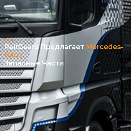
Бренды
PairGears Предлагает
Mercedes-
Benz
Запасные Части