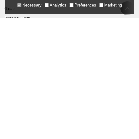
Necessary
Analytics
Preferences
Marketing
О нас
Сотрудничать
Связаться с нами
Поддерживать
Список продуктов
Поддержка агента
Отслеживание заказа
Блог
Новости
Часто задаваемые вопросы
Присоединяйтесь К Нашим Дистрибьюторам