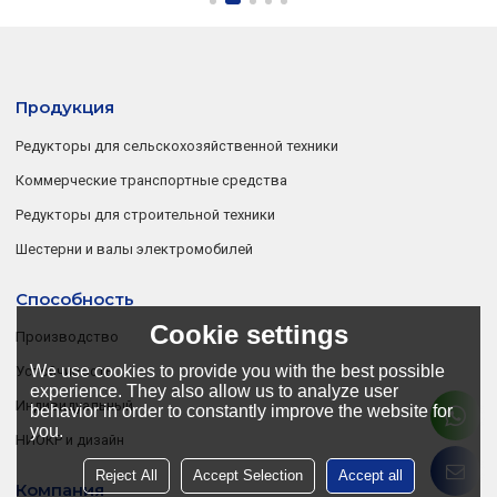
Продукция
Редукторы для сельскохозяйственной техники
Коммерческие транспортные средства
Редукторы для строительной техники
Шестерни и валы электромобилей
Способность
Cookie settings
Производство
We use cookies to provide you with the best possible
Устойчивость
experience. They also allow us to analyze user
Индивидуальный
behavior in order to constantly improve the website for
you.
НИОКР и дизайн
Reject All
Accept Selection
Accept all
Компания