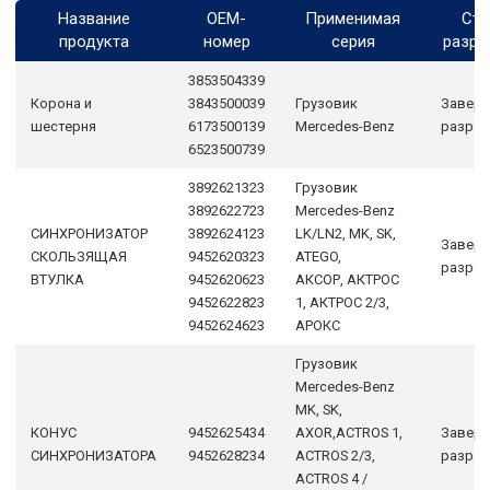
Название
OEM-
Применимая
Ста
продукта
номер
серия
разра
3853504339
Корона и
3843500039
Грузовик
Завер
шестерня
6173500139
Mercedes-Benz
разраб
6523500739
3892621323
Грузовик
3892622723
Mercedes-Benz
СИНХРОНИЗАТОР
3892624123
LK/LN2, MK, SK,
Завер
СКОЛЬЗЯЩАЯ
9452620323
ATEGO,
разраб
ВТУЛКА
9452620623
АКСОР, АКТРОС
9452622823
1, АКТРОС 2/3,
9452624623
АРОКС
Грузовик
Mercedes-Benz
MK, SK,
КОНУС
9452625434
AXOR,ACTROS 1,
Завер
СИНХРОНИЗАТОРА
9452628234
ACTROS 2/3,
разраб
ACTROS 4 /