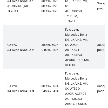
СИНХРОНИЗАТОР
3892620623
NG, LK/LN2, MK,
Завер
СКОЛЬЗЯЩАЯ
3892622223
SK,
разраб
ВТУЛКА
3892623023
ACTROS 2/3,
ТУРИЗМ,
TRAVEGO
Грузовик
Mercedes-Benz
NG, LK/LN2, MK,
КОНУС
3892625034
SK, AXOR,
Завер
СИНХРОНИЗАТОРА
9452620534
АКТРОС 1,
разраб
АКТРОС 2/3,
АРОКС, ЭКОНИК,
ЗЕТРОС
Грузовик
Mercedes-Benz
NG, LK/LN2, MK,
КОНУС
3892620034
Завер
SK, ATEGO,
СИНХРОНИЗАТОРА
9452620434
разраб
AXOR, ACTROS 1,
ACTROS 2/3,
AROCS, ECONIC