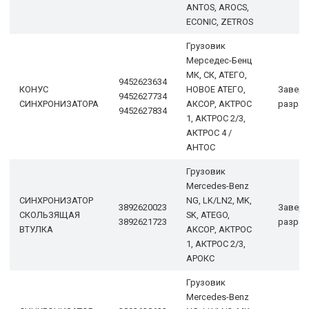
ANTOS, AROCS,
ECONIC, ZETROS
Грузовик
Мерседес-Бенц
МК, СК, АТЕГО,
9452623634
КОНУС
НОВОЕ АТЕГО,
Завер
9452627734
СИНХРОНИЗАТОРА
АКСОР, АКТРОС
разраб
9452627834
1, АКТРОС 2/3,
АКТРОС 4 /
АНТОС
Грузовик
Mercedes-Benz
СИНХРОНИЗАТОР
NG, LK/LN2, MK,
3892620023
Завер
СКОЛЬЗЯЩАЯ
SK, ATEGO,
3892621723
разраб
ВТУЛКА
АКСОР, АКТРОС
1, АКТРОС 2/3,
АРОКС
Грузовик
Mercedes-Benz