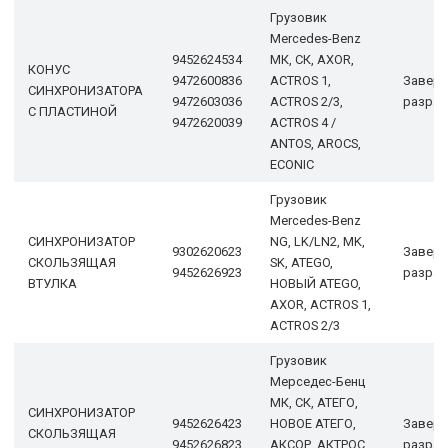
Грузовик
Mercedes-Benz
9452624534
МК, СК, AXOR,
КОНУС
9472600836
ACTROS 1,
Завер
СИНХРОНИЗАТОРА
9472603036
ACTROS 2/3,
разраб
С ПЛАСТИНОЙ
9472620039
ACTROS 4 /
ANTOS, AROCS,
ECONIC
Грузовик
Mercedes-Benz
СИНХРОНИЗАТОР
NG, LK/LN2, MK,
9302620623
Завер
СКОЛЬЗЯЩАЯ
SK, ATEGO,
9452626923
разраб
ВТУЛКА
НОВЫЙ ATEGO,
AXOR, ACTROS 1,
ACTROS 2/3
Грузовик
Мерседес-Бенц
МК, СК, АТЕГО,
СИНХРОНИЗАТОР
9452626423
НОВОЕ АТЕГО,
Завер
СКОЛЬЗЯЩАЯ
9452626823
АКСОР, АКТРОС
разраб