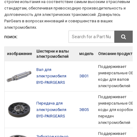
строгие испытания на соответствие самым высоким отраслевым
стандартам, обеспечивая превосходную производительность и
долговечность для электрических трансмиссий. Доверьтесь
PairGears в вопросах инноваций и совершенства в ваших
электромобилях.
поиск:
Шестерни и валы
изображение
модель
Описание продукто
электромобилей
Поддерживает
Вал для
универсальные OEM
электромобиля
ЭВ01
коды для валов
BYD-PAIRGEARS
электромобилей
Поддерживает
Передача для
универсальные OEM
электромобиля
ЭВ05
коды для коробок
BYD-PAIRGEARS
передач
электромобилей
Поддерживает
Зубчатое кольцо