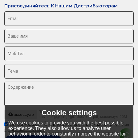
Присоединяйтесь К Нашим Дистрибьюторам
Cookie settings
Поддерживаются только
аксессуар
.rar/.zip/.jpg/.png/.gif/.doc/.xls/.pdf, максимум 20M
We use cookies to provide you with the best possible
Согласитесь использовать условия предоставления услуг,
Условия
experience. They also allow us to analyze user
предоставления услуг
behavior in order to constantly improve the website for