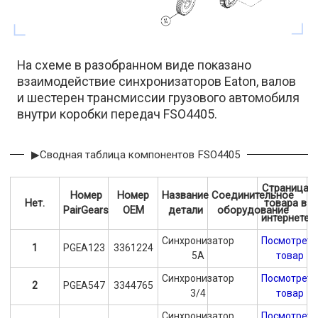
На схеме в разобранном виде показано
взаимодействие синхронизаторов Eaton, валов
и шестерен трансмиссии грузового автомобиля
внутри коробки передач FSO4405.
▶Сводная таблица компонентов FSO4405
Страница
Номер
Номер
Название
Соединительное
Нет.
товара в
PairGears
OEM
детали
оборудование
интернете
Синхронизатор
Посмотрет
1
PGEA123
3361224
5А
товар
Синхронизатор
Посмотрет
2
PGEA547
3344765
3/4
товар
Синхронизатор
Посмотрет