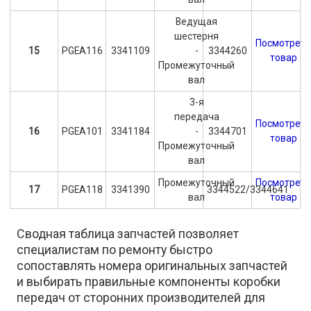
Ведущая
шестерня
Посмотрет
15
PGEA116
3341109
-
3344260
товар
Промежуточный
вал
3-я
передача
Посмотрет
16
PGEA101
3341184
-
3344701
товар
Промежуточный
вал
Промежуточный
Посмотрет
17
PGEA118
3341390
3344522/3344641
вал
товар
Сводная таблица запчастей позволяет
специалистам по ремонту быстро
сопоставлять номера оригинальных запчастей
и выбирать правильные компоненты коробки
передач от сторонних производителей для