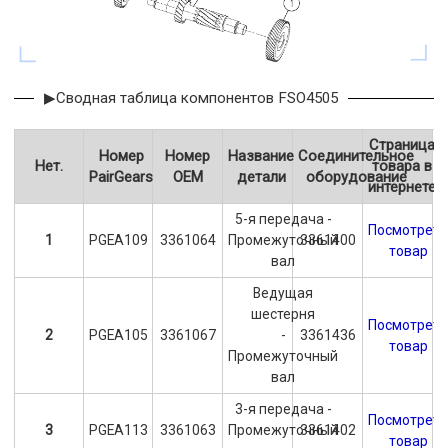
▶Сводная таблица компонентов FSO4505
Страница
Номер
Номер
Название
Соединительное
Нет.
товара в
PairGears
OEM
детали
оборудование
интернете
5-я передача -
Посмотрет
1
PGEA109
3361064
Промежуточный
3361400
товар
вал
Ведущая
шестерня
Посмотрет
2
PGEA105
3361067
-
3361436
товар
Промежуточный
вал
3-я передача -
Посмотрет
3
PGEA113
3361063
Промежуточный
3361402
товар