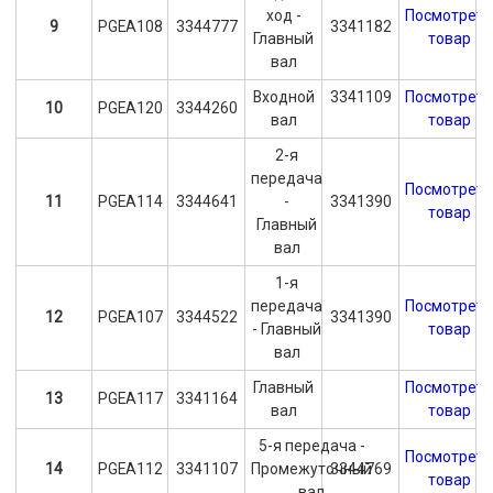
ход -
Посмотрет
9
PGEA108
3344777
3341182
Главный
товар
вал
Входной
3341109
Посмотрет
10
PGEA120
3344260
вал
товар
2-я
передача
Посмотрет
11
PGEA114
3344641
-
3341390
товар
Главный
вал
1-я
передача
Посмотрет
12
PGEA107
3344522
3341390
- Главный
товар
вал
Главный
Посмотрет
13
PGEA117
3341164
вал
товар
5-я передача -
Посмотрет
14
PGEA112
3341107
Промежуточный
3344769
товар
вал