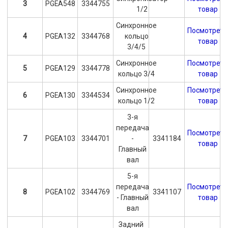
3
PGEA548
3344755
1/2
товар
Синхронное
Посмотрет
4
PGEA132
3344768
кольцо
товар
3/4/5
Синхронное
Посмотрет
5
PGEA129
3344778
кольцо 3/4
товар
Синхронное
Посмотрет
6
PGEA130
3344534
кольцо 1/2
товар
3-я
передача
Посмотрет
7
PGEA103
3344701
-
3341184
товар
Главный
вал
5-я
передача
Посмотрет
8
PGEA102
3344769
3341107
- Главный
товар
вал
Задний