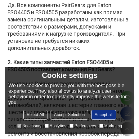
Да. Все компоненты PairGears для Eaton
FSO4405 и FSO4505 разработаны как прямая
замена оригинальным деталям, изготовлены в
соответствии с размерами, допусками и
требованиями к нагрузке производителя. При
установке не требуется никаких
дополнительных доработок.
2. Какие типы запчастей Eaton FSO4405 и
FSO4505 поставляет компания PairGears?
Cookie settings
Компания PairGears поставляет полный
We use cookies to provide you with the best possible
ассортимент шестерен, валов и компонентов
experience. They also allow us to analyze user
behavior in order to constantly improve the website for
синхронизаторов Eaton для грузовых
you.
автомобилей, включая шестерни главного вала,
шестерни промежуточного вала, входные валы,
Reject All
Accept Selection
Accept all
синхронизаторы в сборе и синхронизирующие
кольца, обычно необходимые для капитального
Necessary
Analytics
Preferences
Marketing
ремонта и восстановления коробок передач.