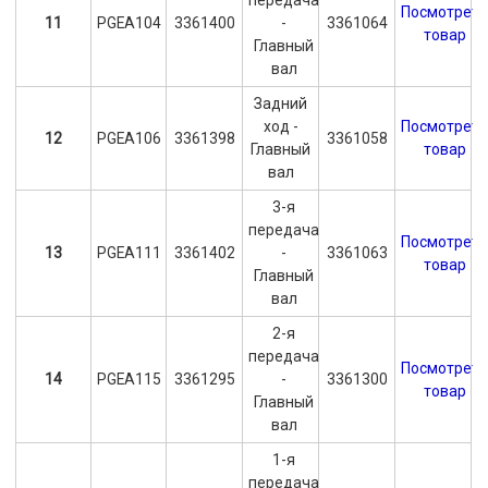
передача
Посмотрет
11
PGEA104
3361400
-
3361064
товар
Главный
вал
Задний
ход -
Посмотрет
12
PGEA106
3361398
3361058
Главный
товар
вал
3-я
передача
Посмотрет
13
PGEA111
3361402
-
3361063
товар
Главный
вал
2-я
передача
Посмотрет
14
PGEA115
3361295
-
3361300
товар
Главный
вал
1-я
передача