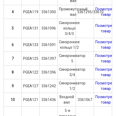
вал
Промежуточный
Посмотрет
4
PGEA119
3361300
3361295/33610
вал
товар
Синхронное
Посмотрет
5
PGEA131
3361096
кольцо
товар
3/4/5
Синхронное
Посмотрет
6
PGEA133
3361091
кольцо 1/2
товар
Синхронизатор
Посмотрет
7
PGEA125
3361397
5
товар
Синхронизатор
Посмотрет
8
PGEA122
3361396
3/4
товар
Синхронизатор
Посмотрет
9
PGEA127
3361242
1/2
товар
Входной
Посмотрет
10
PGEA121
3361436
3361067
вал
товар
5-я