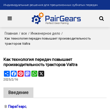
Индивидуальные решения для прецизионных зубчатых передач
Главная
все
Инженерное дело
/
/
/
Как технология передач повышает производительность
тракторов Valtra
Как технология передач повышает
производительность тракторов Valtra
Share
Facebook
Pinterest
Mastodon
WhatsApp
X
2025/2/16
Введение
В
ПараГеарс
,