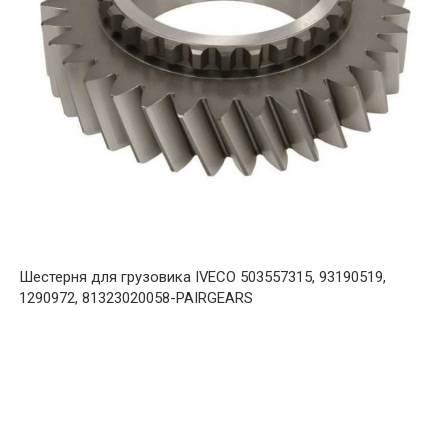
Шестерня для грузовика IVECO 503557315, 93190519,
1290972, 81323020058-PAIRGEARS