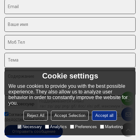
Cookie settings
We use cookies to provide you with the best possible
experience. They also allow us to analyze user
behavior in order to constantly improve the website for
Поддерживаются только
you.
аксессуар
.rar/.zip/.jpg/.png/.gif/.doc/.xls/.pdf, максимум 20M
Согласитесь использовать условия предоставления услуг,
Условия
Reject All
Accept Selection
Accept all
предоставления услуг
Necessary
Analytics
Preferences
Marketing
Отправить сообщение