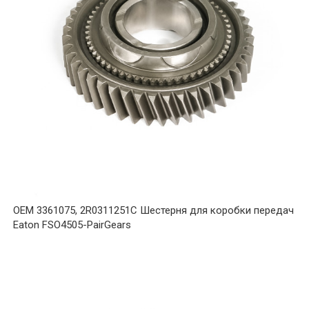
OEM 3361075, 2R0311251C Шестерня для коробки передач
Eaton FSO4505-PairGears