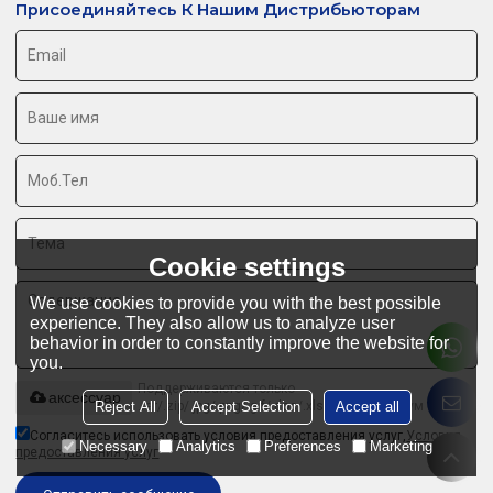
Присоединяйтесь К Нашим Дистрибьюторам
Cookie settings
We use cookies to provide you with the best possible
experience. They also allow us to analyze user
behavior in order to constantly improve the website for
you.
Поддерживаются только
аксессуар
Reject All
Accept Selection
Accept all
.rar/.zip/.jpg/.png/.gif/.doc/.xls/.pdf, максимум 20M
Согласитесь использовать условия предоставления услуг,
Условия
Necessary
Analytics
Preferences
Marketing
предоставления услуг