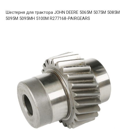
Шестерня для трактора JOHN DEERE 5065M 5075M 5085M
5095M 5095MH 5100M R277168-PAIRGEARS