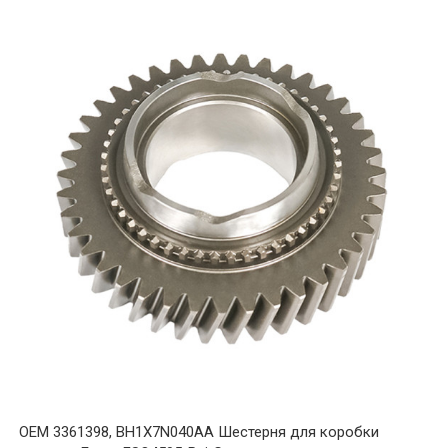
OEM 3361398, BH1X7N040AA Шестерня для коробки