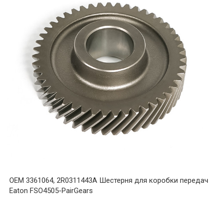
OEM 3361064, 2R0311443A Шестерня для коробки передач
Eaton FSO4505-PairGears