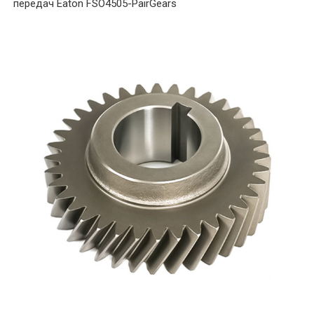
передач Eaton FSO4505-PairGears