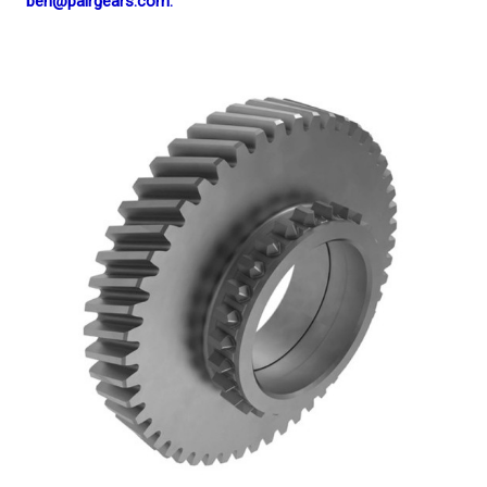
ben@pairgears.com.